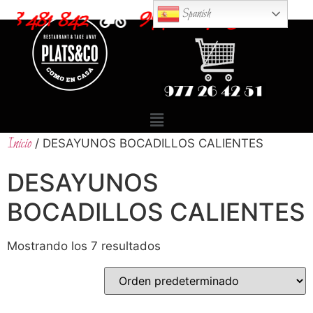
618 481 842
977 264 251
Spanish
T
Inicio
/ DESAYUNOS BOCADILLOS CALIENTES
DESAYUNOS
BOCADILLOS CALIENTES
Mostrando los 7 resultados