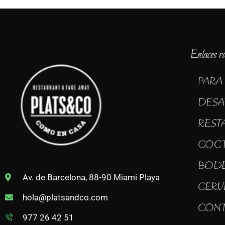
Enlaces r
PARA
DESA
REST
COC
BOD
Av. de Barcelona, 88-90 Miami Playa
CERV
hola@platsandco.com
CON
977 26 42 51