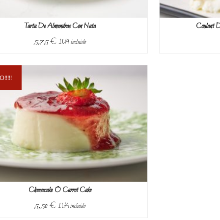
Tarta De Almendras Con Nata
Coulant 
5,75
€
IVA incluido
rgo
rgo
rgo
rgo
rgo
!!!!
Cheesecake O Carrot Cake
5,50
€
IVA incluido