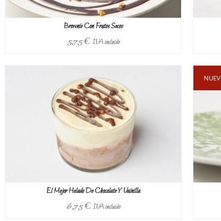
Brownie Con Frutos Secos
5,75
€
IVA incluido
Por enca
Por enca
Por enca
Por enca
Por enca
NUEVO!
El Mejor Helado De Chocolate Y Vainilla
6,75
€
IVA incluido