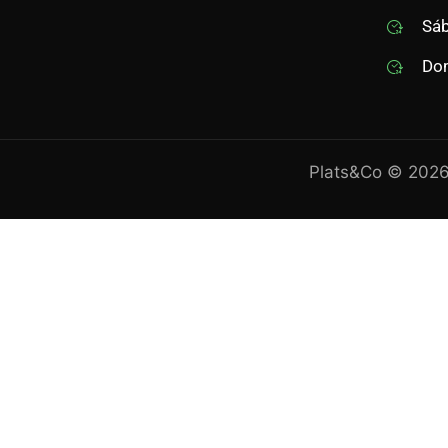
Sáb
Dom
Plats&Co © 2026