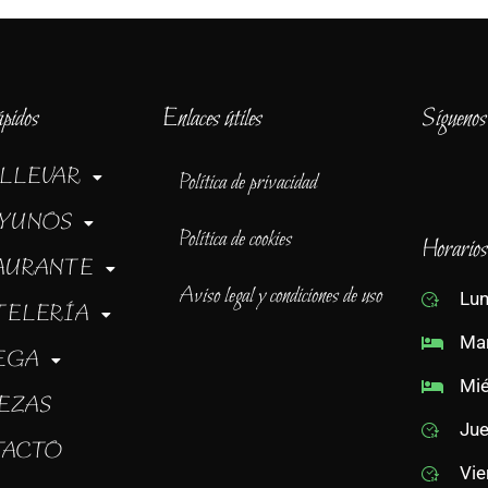
ápidos
Enlaces útiles
Síguenos
 LLEVAR
Política de privacidad
YUNOS
Política de cookies
Horarios
AURANTE
Aviso legal y condiciones de uso
Lun
TELERÍA
Mar
EGA
Mié
EZAS
Jue
TACTO
Vie