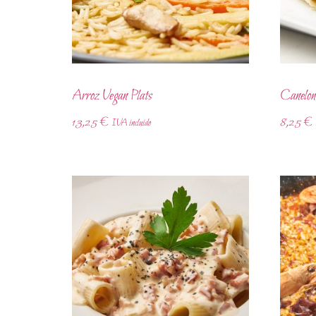
Arroz Vegan Plats
Canelon
13,25
€
8,25
€
IVA incluido