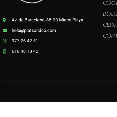
COC
BOD
Av. de Barcelona, 88-90 Miami Playa
CERV
hola@platsandco.com
CON
977 26 42 51
618 48 18 42