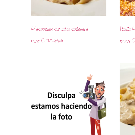
Macarrones con salsa carbonara
Paella 
11,50
€
17,75
€
IVA incluido