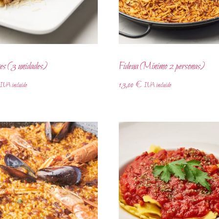
es (3 unidades)
Fideua (Mínimo 2 personas)
13,00
€
IVA incluido
IVA incluido