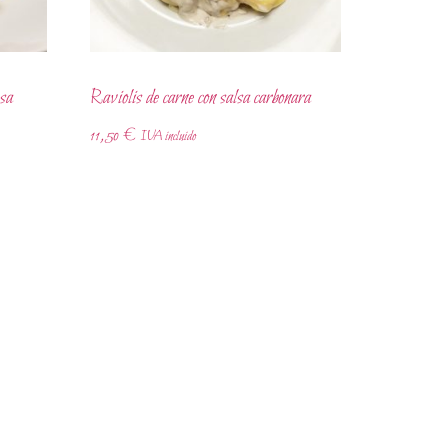
esa
Raviolis de carne con salsa carbonara
11,50
€
IVA incluido