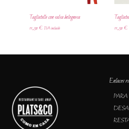
Tagliatelle con salsa bolognesa
Tagliate
11,50
€
11,50
€
IVA incluido
Enlaces r
PARA
DESA
REST