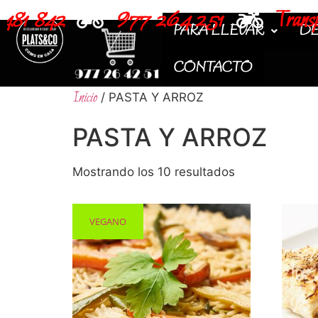
618 481 842
977 264 251
T
PARA LLEVAR
DE
CONTACTO
Inicio
/ PASTA Y ARROZ
PASTA Y ARROZ
Mostrando los 10 resultados
VEGANO