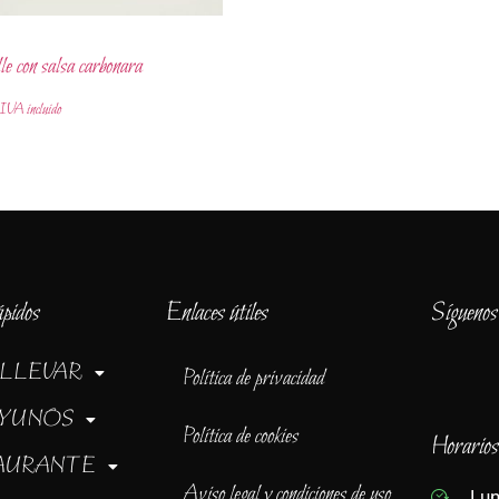
lle con salsa carbonara
IVA incluido
ápidos
Enlaces útiles
Síguenos
 LLEVAR
Política de privacidad
YUNOS
Política de cookies
Horarios
AURANTE
Aviso legal y condiciones de uso
Lun