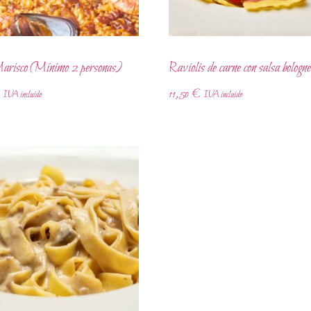
Marisco (Mínimo 2 personas)
Raviolis de carne con salsa bologn
11,50
€
IVA incluido
IVA incluido