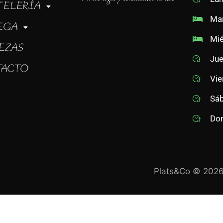
TELERÍA
Mar
EGA
Mié
EZAS
Jue
TACTO
Vie
Sáb
Dom
Plats&Co © 2026