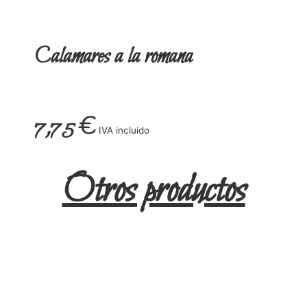
Calamares a la romana
7,75
€
IVA incluido
Otros productos