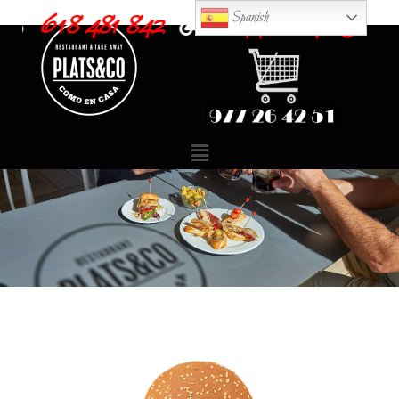
618 481 842
977 264 251
Spanish